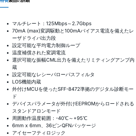
特長
製品の詳細
マルチレート：125Mbps～2.7Gbps
70mA (max)変調駆動と100mAバイアス電流を備えたレ
ーザドライバ出力段
設定可能な平均電力制御ループ
温度補償された変調電流
選択可能な振幅CML出力を備えたリミティングアンプ内
蔵
設定可能なレシーバローパスフィルタ
LOS機能内蔵
外付けMCUを使ったSFF-8472準拠のデジタル診断モー
ド
デバイスパラメータが外付けEEPROMからロードされる
スタンドアロンモード
周囲動作温度範囲：-40℃～+95℃
6mm x 6mm、36ピンQFNパッケージ
アイセーフティロジック