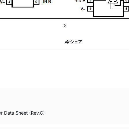
シェア
er Data Sheet (Rev.C)