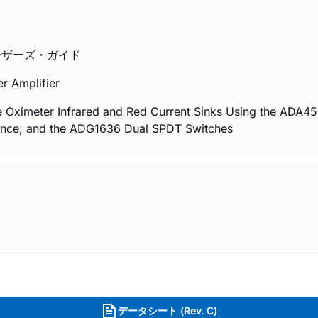
ーザーズ・ガイド
r Amplifier
Oximeter Infrared and Red Current Sinks Using the ADA450
ence, and the ADG1636 Dual SPDT Switches
データシート (Rev. C)