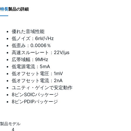
特長
製品の詳細
優れた音域性能
低ノイズ：6nV/√Hz
低歪み：0.0006％
高速スルーレート：22V/µs
広帯域幅：9MHz
低電源電流：5mA
低オフセット電圧：1mV
低オフセット電流：2nA
ユニティ・ゲインで安定動作
8ピンSOICパッケージ
8ピンPDIPパッケージ
製品モデル
4