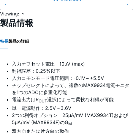
Viewing:
製品情報
特長
製品の詳細
入力オフセット電圧：10µV (max)
利得誤差：0.25%以下
入力コモンモード電圧範囲：-0.1V～+5.5V
チップセレクトによって、複数のMAX9934電流モニタ
を1つのADCに多重化可能
電流出力はR
選択によって柔軟な利得が可能
OUT
単一電源動作：2.5V～3.6V
2つの利得オプション：25µA/mV (MAX9934T)および
5µA/mV (MAX9934F)のG
M
双方向または片方向の動作