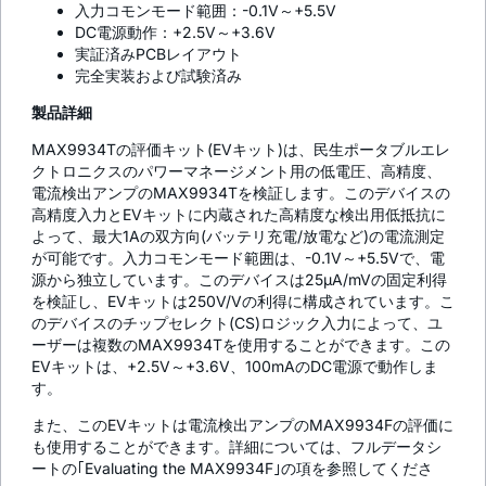
入力コモンモード範囲：-0.1V～+5.5V
DC電源動作：+2.5V～+3.6V
実証済みPCBレイアウト
完全実装および試験済み
製品詳細
MAX9934Tの評価キット(EVキット)は、民生ポータブルエレ
クトロニクスのパワーマネージメント用の低電圧、高精度、
電流検出アンプのMAX9934Tを検証します。このデバイスの
高精度入力とEVキットに内蔵された高精度な検出用低抵抗に
よって、最大1Aの双方向(バッテリ充電/放電など)の電流測定
が可能です。入力コモンモード範囲は、-0.1V～+5.5Vで、電
源から独立しています。このデバイスは25µA/mVの固定利得
を検証し、EVキットは250V/Vの利得に構成されています。こ
のデバイスのチップセレクト(CS)ロジック入力によって、ユ
ーザーは複数のMAX9934Tを使用することができます。この
EVキットは、+2.5V～+3.6V、100mAのDC電源で動作しま
す。
また、このEVキットは電流検出アンプのMAX9934Fの評価に
も使用することができます。詳細については、フルデータシ
ートの｢Evaluating the MAX9934F｣の項を参照してくださ