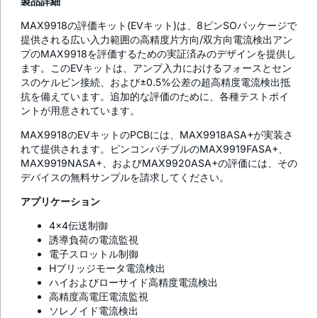
製品詳細
MAX9918の評価キット(EVキット)は、8ピンSOパッケージで
提供される広い入力範囲の高精度片方向/双方向電流検出アン
プのMAX9918を評価するための実証済みのデザインを提供し
ます。このEVキットは、アンプ入力におけるフォースとセン
スのケルビン接続、および±0.5%公差の超高精度電流検出抵
抗を備えています。追加的な評価のために、各種テストポイ
ントが用意されています。
MAX9918のEVキットのPCBには、MAX9918ASA+が実装さ
れて提供されます。ピンコンパチブルのMAX9919FASA+、
MAX9919NASA+、およびMAX9920ASA+の評価には、その
デバイスの無料サンプルを請求してください。
アプリケーション
4x4伝送制御
誘導負荷の電流監視
電子スロットル制御
Hブリッジモータ電流検出
ハイおよびローサイド高精度電流検出
高精度高電圧電流監視
ソレノイド電流検出