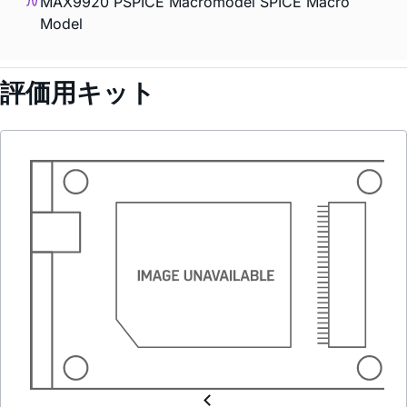
MAX9920 PSPICE Macromodel SPICE Macro
Model
評価用キット