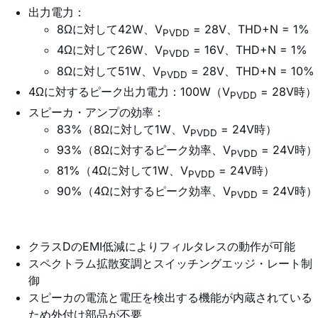
出力電力：
8Ωに対して42W、V
= 28V、THD+N = 1%
PVDD
4Ωに対して26W、V
= 16V、THD+N = 1%
PVDD
8Ωに対して51W、V
= 28V、THD+N = 10%
PVDD
4Ωに対するピーク出力電力：100W（V
= 28V時）
PVDD
スピーカ・アンプの効率：
83%（8Ωに対して1W、V
= 24V時）
PVDD
93%（8Ωに対するピーク効率、V
= 24V時）
PVDD
81%（4Ωに対して1W、V
= 24V時）
PVDD
90%（4Ωに対するピーク効率、V
= 24V時）
PVDD
クラスDのEMI低減によりフィルタレスの動作が可能
スペクトラム拡散変調とスイッチングエッジ・レート制
御
スピーカの電流と電圧を検出する機能が内蔵されている
ため外付け部品が不要