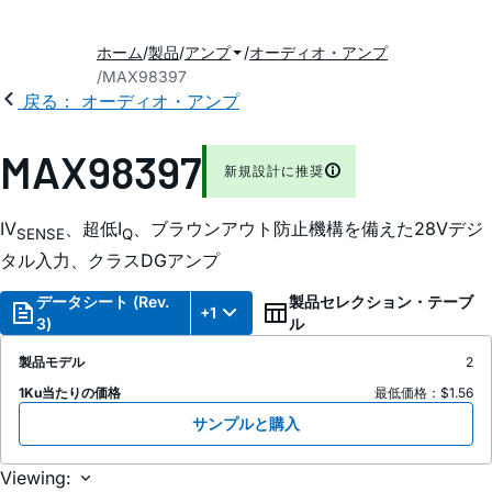
ホーム
製品
アンプ
オーディオ・アンプ
MAX98397
戻る： オーディオ・アンプ
MAX98397
新規設計に推奨
IV
、超低I
、ブラウンアウト防止機構を備えた28Vデジ
SENSE
Q
タル入力、クラスDGアンプ
データシート (Rev.
製品セレクション・テーブ
+1
3)
ル
製品モデル
2
1Ku当たりの価格
最低価格：$1.56
サンプルと購入
Viewing: