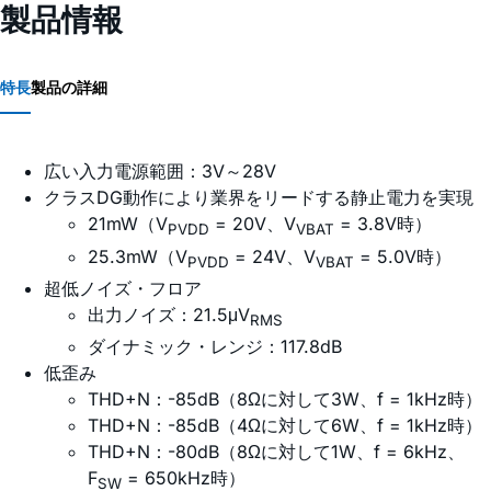
製品情報
特長
製品の詳細
広い入力電源範囲：3V～28V
クラスDG動作により業界をリードする静止電力を実現
21mW（V
= 20V、V
= 3.8V時）
PVDD
VBAT
25.3mW（V
= 24V、V
= 5.0V時）
PVDD
VBAT
超低ノイズ・フロア
出力ノイズ：21.5μV
RMS
ダイナミック・レンジ：117.8dB
低歪み
THD+N：-85dB（8Ωに対して3W、f = 1kHz時）
THD+N：-85dB（4Ωに対して6W、f = 1kHz時）
THD+N：-80dB（8Ωに対して1W、f = 6kHz、
F
= 650kHz時）
SW