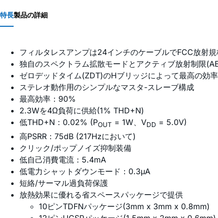
特長
製品の詳細
フィルタレスアンプは24インチのケーブルでFCC放射
独自のスペクトラム拡散モードとアクティブ放射制限(AE
ゼロデッドタイム(ZDT)のHブリッジによって最高の効率
ステレオ動作用のシンプルなマスタ-スレーブ構成
最高効率：90%
2.3Wを4Ω負荷に供給(1% THD+N)
低THD+N：0.02% (P
= 1W、V
= 5.0V)
OUT
DD
高PSRR：75dB (217Hzにおいて)
クリック/ポップノイズ抑制装備
低自己消費電流：5.4mA
低電力シャットダウンモード：0.3µA
短絡/サーマル過負荷保護
放熱効果に優れる省スペースパッケージで提供
10ピンTDFNパッケージ(3mm x 3mm x 0.8mm)