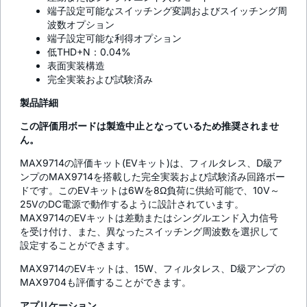
端子設定可能なスイッチング変調およびスイッチング周
波数オプション
端子設定可能な利得オプション
低THD+N：0.04%
表面実装構造
完全実装および試験済み
製品詳細
この評価用ボードは製造中止となっているため推奨されませ
ん。
MAX9714の評価キット(EVキット)は、フィルタレス、D級ア
ンプのMAX9714を搭載した完全実装および試験済み回路ボー
ドです。このEVキットは6Wを8Ω負荷に供給可能で、10V～
25VのDC電源で動作するように設計されています。
MAX9714のEVキットは差動またはシングルエンド入力信号
を受け付け、また、異なったスイッチング周波数を選択して
設定することができます。
MAX9714のEVキットは、15W、フィルタレス、D級アンプの
MAX9704も評価することができます。
アプリケーション