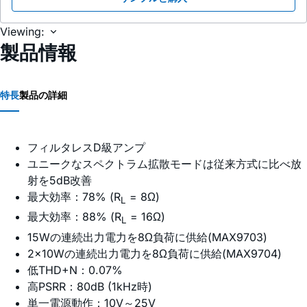
Viewing:
製品情報
特長
製品の詳細
フィルタレスD級アンプ
ユニークなスペクトラム拡散モードは従来方式に比べ放
射を5dB改善
最大効率：78% (R
= 8Ω)
L
最大効率：88% (R
= 16Ω)
L
15Wの連続出力電力を8Ω負荷に供給(MAX9703)
2x10Wの連続出力電力を8Ω負荷に供給(MAX9704)
低THD+N：0.07%
高PSRR：80dB (1kHz時)
単一電源動作：10V～25V