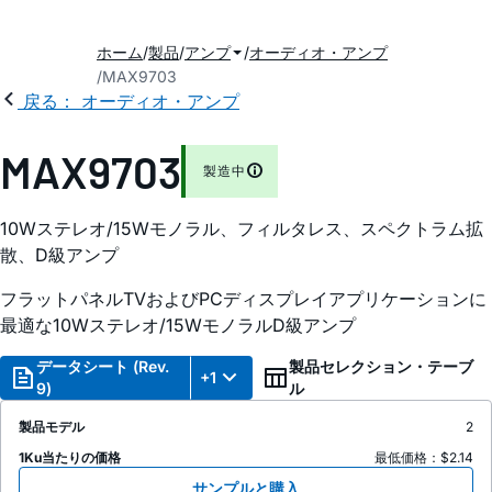
ホーム
製品
アンプ
オーディオ・アンプ
MAX9703
戻る： オーディオ・アンプ
MAX9703
製造中
10Wステレオ/15Wモノラル、フィルタレス、スペクトラム拡
散、D級アンプ
フラットパネルTVおよびPCディスプレイアプリケーションに
最適な10Wステレオ/15WモノラルD級アンプ
データシート (Rev.
製品セレクション・テーブ
+1
9)
ル
製品モデル
2
1Ku当たりの価格
最低価格：$2.14
サンプルと購入