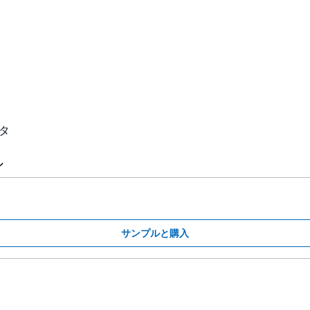
タ
ル
サンプルと購入