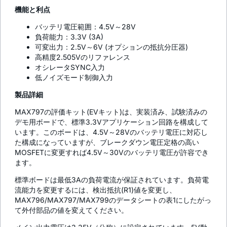
機能と利点
バッテリ電圧範囲：4.5V～28V
負荷能力：3.3V (3A)
可変出力：2.5V～6V (オプションの抵抗分圧器)
高精度2.505Vのリファレンス
オシレータSYNC入力
低ノイズモード制御入力
製品詳細
MAX797の評価キット(EVキット)は、実装済み、試験済みの
デモ用ボードで、標準3.3Vアプリケーション回路を構成して
います。このボードは、4.5V～28Vのバッテリ電圧に対応し
た構成になっていますが、ブレークダウン電圧定格の高い
MOSFETに変更すれば4.5V～30Vのバッテリ電圧が許容でき
ます。
標準ボードは最低3Aの負荷電流が保証されています。負荷電
流能力を変更するには、検出抵抗(R1)値を変更し、
MAX796/MAX797/MAX799のデータシートの表1にしたがっ
て外付部品の値を変えてください。