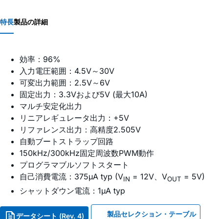
特長
製品の詳細
効率：96%
入力電圧範囲：4.5V～30V
可変出力範囲：2.5V～6V
固定出力：3.3Vおよび5V (最大10A)
マルチ安定化出力
リニアレギュレータ出力：+5V
リファレンス出力：高精度2.505V
自動ブートストラップ回路
150kHz/300kHz固定周波数PWM動作
プログラマブルソフトスタート
自己消費電流：375µA typ (V
= 12V、V
= 5V)
IN
OUT
シャットダウン電流：1µA typ
製品セレクション・テーブル
データシート (Rev. 4)