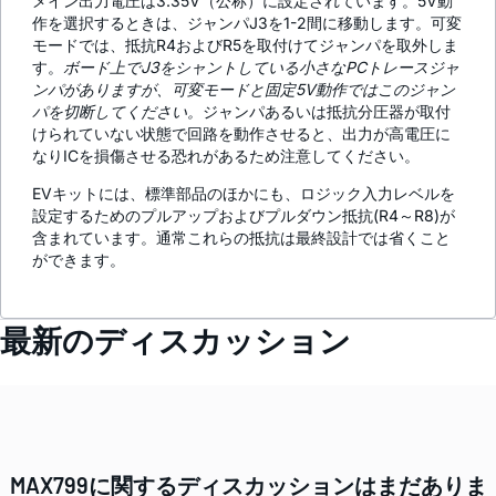
メイン出力電圧は3.35V（公称）に設定されています。5V動
作を選択するときは、ジャンパJ3を1-2間に移動します。可変
モードでは、抵抗R4およびR5を取付けてジャンパを取外しま
す。
ボード上でJ3をシャントしている小さなPCトレースジャ
ンパがありますが、可変モードと固定5V動作ではこのジャン
パを切断してください。
ジャンパあるいは抵抗分圧器が取付
けられていない状態で回路を動作させると、出力が高電圧に
なりICを損傷させる恐れがあるため注意してください。
EVキットには、標準部品のほかにも、ロジック入力レベルを
設定するためのプルアップおよびプルダウン抵抗(R4～R8)が
含まれています。通常これらの抵抗は最終設計では省くこと
ができます。
最新のディスカッション
MAX799に関するディスカッションはまだありま