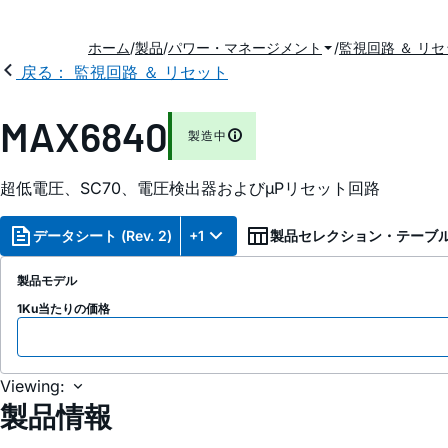
ホーム
製品
パワー・マネージメント
監視回路 ＆ リ
戻る： 監視回路 ＆ リセット
MAX6840
製造中
超低電圧、SC70、電圧検出器およびµPリセット回路
データシート (Rev. 2)
+1
製品セレクション・テーブ
製品モデル
1Ku当たりの価格
Viewing:
製品情報