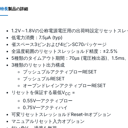
特長
製品の詳細
1.2V～1.8Vの公称電源電圧用の出荷時設定リセットス
低電力消費：7.5µA (typ)
省スペース3ピンおよび4ピンSC70パッケージ
全温度範囲のリセットスレッショルド精度：±2.5%
5種類のタイムアウト期間：70µs (電圧検出器)、1.5ms、3
3種類のリセット出力構成
プッシュプルアクティブローRESET
プッシュプルRESET
オープンドレインアクティブローRESET
リセットを保証する最低V
=
CC
0.55V—アクティブロー
0.75V—アクティハイ
可変リセットスレッショルドReset-Inオプション
マニュアルリセット入力オプション