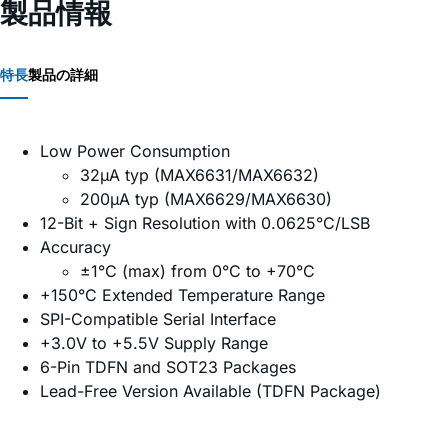
製品情報
特長
製品の詳細
Low Power Consumption
32µA typ (MAX6631/MAX6632)
200µA typ (MAX6629/MAX6630)
12-Bit + Sign Resolution with 0.0625°C/LSB
Accuracy
±1°C (max) from 0°C to +70°C
+150°C Extended Temperature Range
SPI-Compatible Serial Interface
+3.0V to +5.5V Supply Range
6-Pin TDFN and SOT23 Packages
Lead-Free Version Available (TDFN Package)