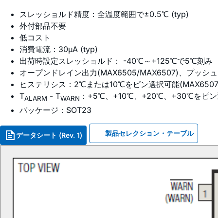
スレッショルド精度：全温度範囲で±0.5℃ (typ)
外付部品不要
低コスト
消費電流：30µA (typ)
出荷時設定スレッショルド： -40℃～+125℃で5℃刻み
オープンドレイン出力(MAX6505/MAX6507)、プッシュプ
ヒステリシス：2℃または10℃をピン選択可能(MAX6507/M
T
- T
：+5℃、+10℃、+20℃、+30℃をピン選択
ALARM
WARN
パッケージ：SOT23
製品セレクション・テーブル
データシート (Rev. 1)