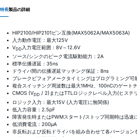
特長
製品の詳細
HIP2100/HIP2101ピン互換(MAX5062A/MAX5063A)
入力動作電圧：最大125V
V
入力電圧範囲：8V～12.6V
DD
ソース/シンクのピーク電流駆動能力：2A
標準伝播遅延：35ns
ドライバ間の伝播遅延マッチング保証：8ns
ブレークビフォアメークタイミングはプログラミング可能(M
複合スイッチング周波数は最大1MHz、100nCのゲートチャ
CMOS (V
/ 2)またはTTLロジックレベル入力(ヒス
DD
ロジック入力：最大15V (入力電圧に無関係)
低入力容量：2.5pF
障害発生時またはPWMスタート/ストップ同期時は迅速にド
低消費電流：200µA
非反転および反転ドライバを組み合わせて各バージョンを提供(M