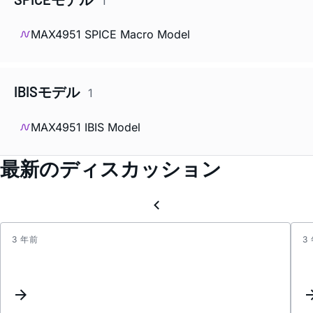
1
MAX4951 SPICE Macro Model
IBISモデル
1
MAX4951 IBIS Model
最新のディスカッション
3 年前
3
Inter
reque
for
some
MAXx