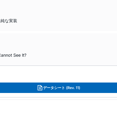
単純な実装
annot See It?
データシート (Rev. 11)