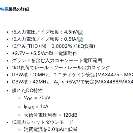
特長
製品の詳細
低入力電圧ノイズ密度：4.5nV/
低入力電流ノイズ密度：0.5fA/
低歪み(THD+N)：0.0002% (1kΩ負荷)
+2.7V～+5.5Vの単一電源動作
グランドを含む入力コモンモード電圧範囲
1kΩ負荷でレール・ツー・レール出力スイング
GBW積：10MHz、ユニティゲイン安定(MAX4475～MAX
GBW積：42MHz、A
>
+5V/Vで安定(MAX4488/MAX4
V
優れたDC特性
V
= 70µV
OS
I
= 1pA
BIAS
大信号電圧利得 = 120dB
低電力シャットダウンモード：
消費電流を0.01µAに低減