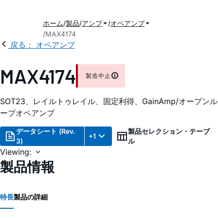
ホーム
製品
アンプ
オペアンプ
MAX4174
戻る： オペアンプ
MAX4174
製造中止
SOT23、レイルトゥレイル、固定利得、GainAmp/オープンル
ープオペアンプ
データシート (Rev.
製品セレクション・テーブ
+1
3)
ル
Viewing:
製品情報
特長
製品の詳細