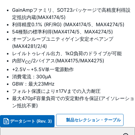
GainAmpファミリ、SOT23パッケージで高精度利得設
定抵抗内蔵(MAX4174/5)
利得精度0.1% (RF/RG) (MAX4174/5、MAX4274/5)
54種類の標準利得(MAX4174/5、MAX4274/5)
オープンループユニティゲイン安定オペアンプ
(MAX4281/2/4)
レイルトゥレイル出力、1kΩ負荷のドライブが可能
内部V
/2バイアス(MAX4175/MAX4275)
CC
+2.5V～+5.5V単一電源動作
消費電流：300µA
GBW：最大23MHz
フォルト保護により±17Vまでの入力耐圧
最大470pF容量負荷での安定動作を保証(アイソレーショ
ン抵抗不要)
製品セレクション・テーブル
データシート (Rev. 3)