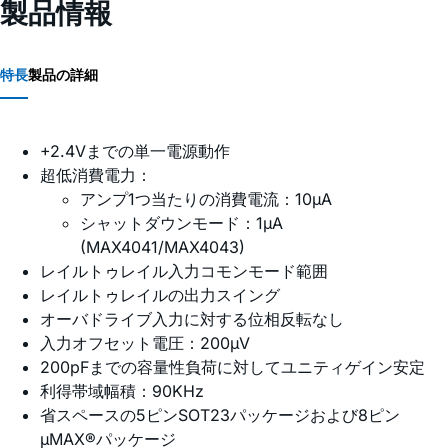
製品情報
特長
製品の詳細
+2.4Vまでの単一電源動作
超低消費電力：
アンプ1つ当たりの消費電流：10µA
シャットダウンモード：1µA
(MAX4041/MAX4043)
レイルトゥレイル入力コモンモード範囲
レイルトゥレイルの出力スイング
オーバドライブ入力に対する位相反転なし
入力オフセット電圧：200µV
200pFまでの容量性負荷に対してユニティゲイン安定
利得帯域幅積：90KHz
省スペースの5ピンSOT23パッケージおよび8ピン
µMAX®パッケージ