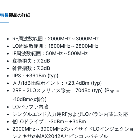
特長
製品の詳細
RF周波数範囲：2000MHz～3000MHz
LO周波数範囲：1800MHz～2800MHz
IF周波数範囲：50MHz～500MHz
変換損失：7.2dB
雑音指数：7.3dB
IIP3：+36dBm (typ)
入力1dB圧縮ポイント：+23.4dBm (typ)
2RF - 2LOスプリアス除去：70dBc (typ) (P
=
RF
-10dBmの場合)
LOバッファ内蔵
シングルエンド入力用RFおよびLOバラン内蔵に対応
低LOドライブ：-3dBm～+3dBm
2000MHz～3900MHzのハイサイドLOインジェクショ
ンミキサのMAX2042Aとピンコンパチブル