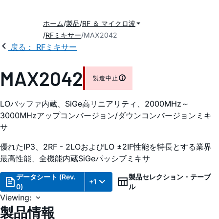
ホーム
製品
RF ＆ マイクロ波
RFミキサー
MAX2042
戻る： RFミキサー
MAX2042
製造中止
LOバッファ内蔵、SiGe高リニアリティ、2000MHz～
3000MHzアップコンバージョン/ダウンコンバージョンミキ
サ
優れたIP3、2RF - 2LOおよびLO ±2IF性能を特長とする業界
最高性能、全機能内蔵SiGeパッシブミキサ
データシート (Rev.
製品セレクション・テーブ
+1
0)
ル
Viewing:
製品情報