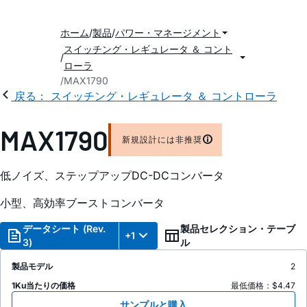
ホーム
製品
パワー・マネージメント
スイッチング・レギュレータ ＆ コント
ローラ
MAX1790
戻る： スイッチング・レギュレータ ＆ コントローラ
MAX1790
新規設計には非推奨
低ノイズ、ステップアップDC-DCコンバータ
小型、高効率ブーストコンバータ
データシート (Rev.
製品セレクション・テーブ
+1
3)
ル
製品モデル
2
1Ku当たりの価格
最低価格：$4.47
サンプルと購入