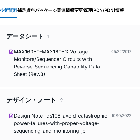
技術資料
補足資料
パッケージ関連情報
変更管理(PCN/PDN)情報
データシート
1
MAX16050-MAX16051: Voltage
05/22/2017
Monitors/Sequencer Circuits with
Reverse-Sequencing Capability Data
Sheet (Rev.3)
デザイン・ノート
2
Design Note- ds108-avoid-catastrophic-
10/10/2022
power-failures-with-proper-voltage-
sequencing-and-monitoring-jp