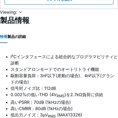
Viewing:
製品情報
特長
製品の詳細
I²Cインタフェースによる総合的なプログラマビリティと
診断
スタンドアロンモードでのオートリトライ機能
駆動容量負荷：3nF以下(差動の場合)、4nF以下(グラン
ドの場合)
信号対ノイズ比：112dB
0.002%の低いTHD (4V
)を2.7kΩ負荷に供給
RMS
高いPSRR：70dB (1kHzの場合)
高いCMRR：80dB (1kHzの場合)
低出力ノイズ：3µV
(MAX13326)
RMS