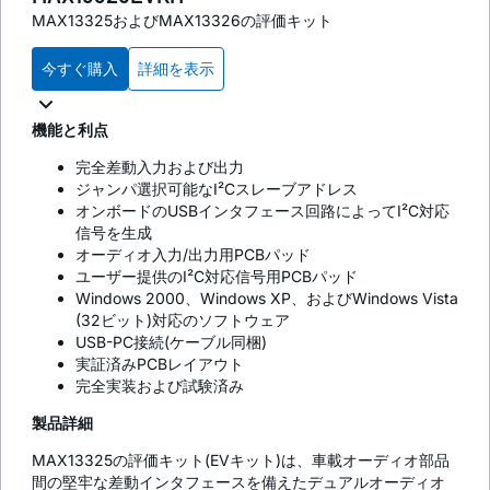
MAX13325およびMAX13326の評価キット
今すぐ購入
詳細を表示
機能と利点
完全差動入力および出力
ジャンパ選択可能なI²Cスレーブアドレス
オンボードのUSBインタフェース回路によってI²C対応
信号を生成
オーディオ入力/出力用PCBパッド
ユーザー提供のI²C対応信号用PCBパッド
Windows 2000、Windows XP、およびWindows Vista
(32ビット)対応のソフトウェア
USB-PC接続(ケーブル同梱)
実証済みPCBレイアウト
完全実装および試験済み
製品詳細
MAX13325の評価キット(EVキット)は、車載オーディオ部品
間の堅牢な差動インタフェースを備えたデュアルオーディオ