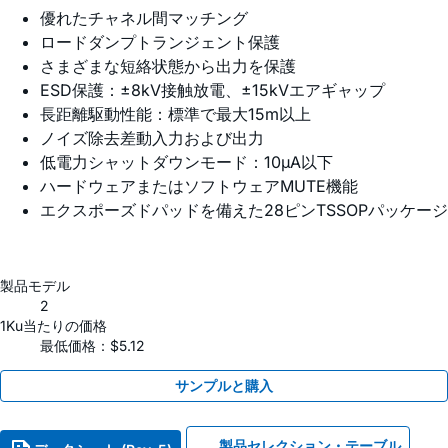
優れたチャネル間マッチング
ロードダンプトランジェント保護
さまざまな短絡状態から出力を保護
ESD保護：±8kV接触放電、±15kVエアギャップ
長距離駆動性能：標準で最大15m以上
ノイズ除去差動入力および出力
低電力シャットダウンモード：10µA以下
ハードウェアまたはソフトウェアMUTE機能
エクスポーズドパッドを備えた28ピンTSSOPパッケージ
製品モデル
2
1Ku当たりの価格
最低価格：$5.12
サンプルと購入
製品セレクション・テーブル