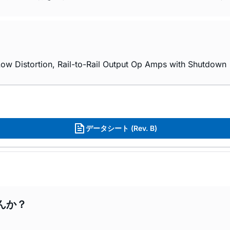
w Distortion, Rail-to-Rail Output Op Amps with Shutdown
データシート (Rev. B)
んか？