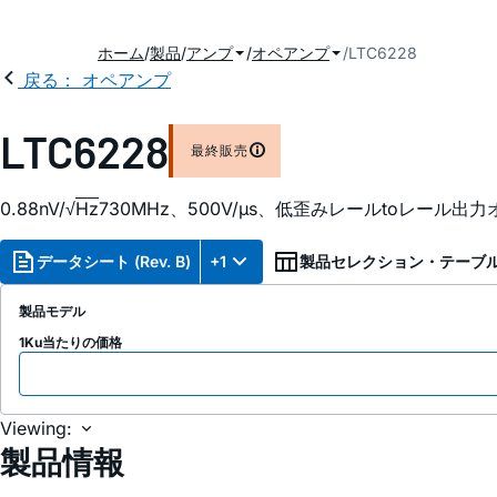
ホーム
製品
アンプ
オペアンプ
LTC6228
戻る： オペアンプ
LTC6228
最終販売
0.88nV/√
Hz
730MHz、500V/µs、低歪みレールtoレール
データシート (Rev. B)
+1
製品セレクション・テーブ
製品モデル
1Ku当たりの価格
Viewing:
製品情報