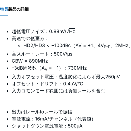
特長
製品の詳細
超低電圧ノイズ：0.88nV/√
Hz
高速での低歪み：
HD2/HD3 < −100dBc（AV = +1、4V
、2MHz
P-P
高スルー・レート：500V/μs
GBW = 890MHz
–3dB周波数（A
= +1）：730MHz
V
入力オフセット電圧：温度変化によらず最大250μV
オフセット・ドリフト：0.4μV/°C
入力コモンモード範囲には負側レールを含む
出力はレールtoレールで振幅
電源電流：16mA/チャンネル（代表値）
シャットダウン電源電流：500µA