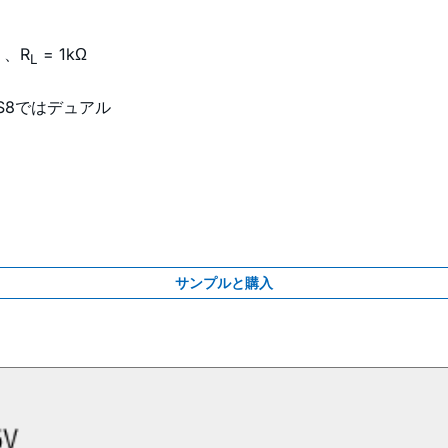
）、R
= 1kΩ
L
MS8ではデュアル
サンプルと購入