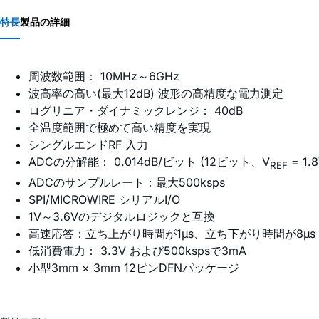
特長
製品の詳細
周波数範囲： 10MHz～6GHz
波高率の高い(最大12dB) 波形の高精度な電力測定
ログリニア・ダイナミックレンジ： 40dB
全温度範囲で極めて高い精度を実現
シングルエンドRF 入力
ADCの分解能：
0.014dB/
ビット (12ビット、V
= 1.8
REF
ADCのサンプルレート：最大500ksps
SPI/MICROWIRE シリアルI/O
1V～3.6Vのデジタルロジックと互換
高速応答：立ち上がり時間が1µs、立ち下がり時間が8µs
低消費電力： 3.3V および500kspsで3mA
小型3mm × 3mm 12ピンDFNパッケージ