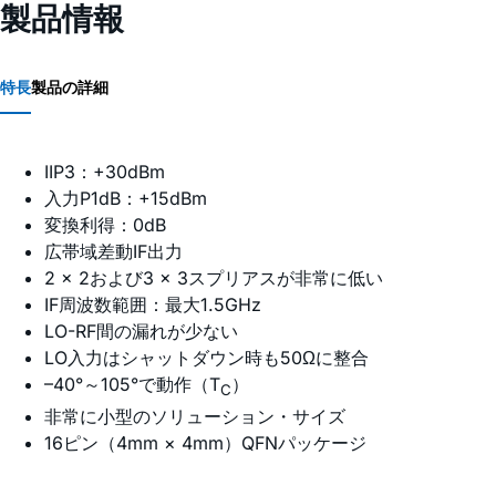
製品情報
特長
製品の詳細
IIP3：+30dBm
入力P1dB：+15dBm
変換利得：0dB
広帯域差動IF出力
2 × 2および3 × 3スプリアスが非常に低い
IF周波数範囲：最大1.5GHz
LO-RF間の漏れが少ない
LO入力はシャットダウン時も50Ωに整合
–40°～105°で動作（T
）
C
非常に小型のソリューション・サイズ
16ピン（4mm × 4mm）QFNパッケージ