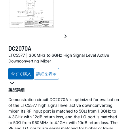
DC2070A
LTC5577 | 300MHz to 6GHz High Signal Level Active
Downconverting Mixer
今すぐ購入
詳細を表示
製品詳細
Demonstration circuit DC2070A is optimized for evaluation
of the LTC5577 high signal level active downconverting
mixer. Its RF input port is matched to 50Ω from 1.3GHz to
4.3GHz with 12dB return loss, and the LO port is matched
to 50Ω from 950MHz to 4.1GHz with 10dB return loss. The
RF and LO inputs are easily matched for higher or lower