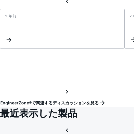
2 年前
2
Updat
Keyw
Inter
EngineerZone®で関連するディスカッションを見る
最近表示した製品