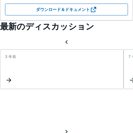
ダウンロード＆ドキュメント
最新のディスカッション
3 年前
7
Noise
Simul
in
LTSpi
of
opam
with
resist