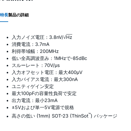
特長
製品の詳細
入力ノイズ電圧：3.8nV/√
Hz
消費電流：3.7mA
利得帯域幅：200MHz
低い全高調波歪み：1MHzで-85dBc
スルーレート：70V/μs
入力オフセット電圧：最大400μV
入力バイアス電流：最大300nA
ユニティゲイン安定
最大100pFの容量性負荷で安定
出力電流：最小23mA
±5Vおよび単一5V電源で規格
™
高さの低い
(1mm) SOT-23 (ThinSot
) パッケージ