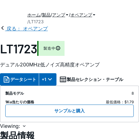
ホーム
製品
アンプ
オペアンプ
LT1723
戻る： オペアンプ
LT1723
製造中
デュアル200MHz低ノイズ高精度オペアンプ
データシート
+1
製品セレクション・テーブル
製品モデル
8
1Ku当たりの価格
最低価格：$1.79
サンプルと購入
Viewing:
製品情報