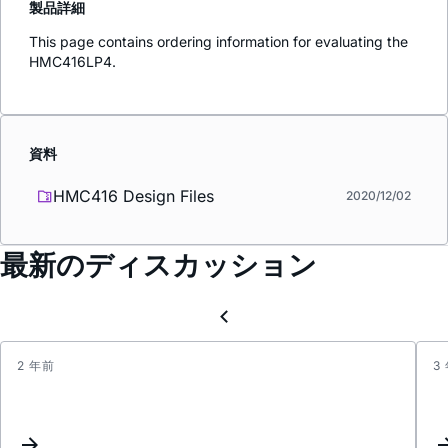
製品詳細
This page contains ordering information for evaluating the
HMC416LP4.
資料
HMC416 Design Files
2020/12/02
最新のディスカッション
2 年前
3
Updat
Keyw
Inter