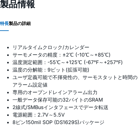
製品情報
特長
製品の詳細
リアルタイムクロック/カレンダー
サーモメータの精度：±2℃ (-10℃～+85℃)
温度測定範囲：-55℃～+125℃ (-67°F～+257°F)
温度の分解能：9ビット(拡張可能)
ユーザ定義可能で不揮発性の、サーモスタットと時間の
アラーム設定値
専用のオープンドレインアラーム出力
一般データ保存可能の32バイトのSRAM
2線式/SMBusインタフェースでデータ転送
電源範囲：2.7V～5.5V
8ピン150mil SOP (DS1629S)パッケージ