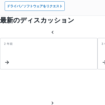
ドライバ／ソフトウェアをリクエスト
最新のディスカッション
2 年前
3
I
want
to
conve
the
analo
sensit
value
of
the
adxl3