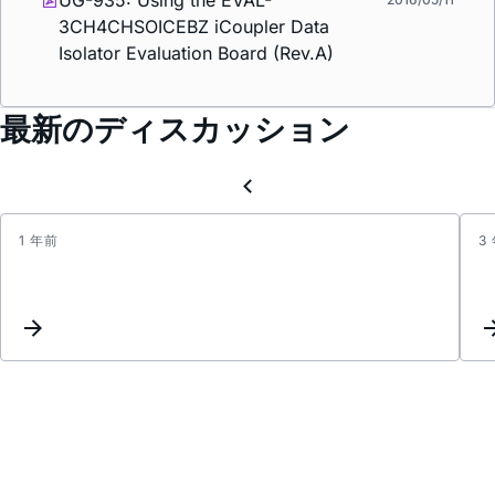
UG-935: Using the EVAL-
3CH4CHSOICEBZ
i
Coupler Data
Isolator Evaluation Board (Rev.A)
最新のディスカッション
1 年前
3
Suppl
Curre