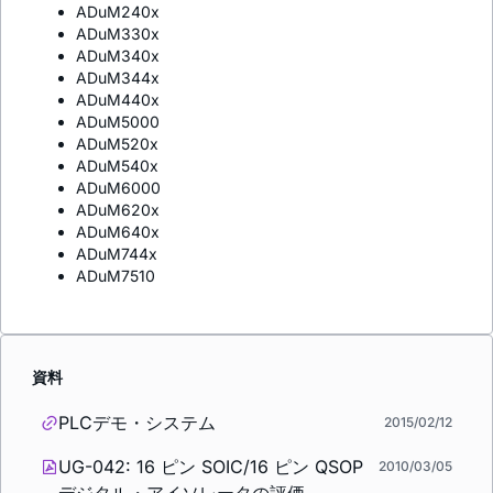
ADuM240x
ADuM330x
ADuM340x
ADuM344x
ADuM440x
ADuM5000
ADuM520x
ADuM540x
ADuM6000
ADuM620x
ADuM640x
ADuM744x
ADuM7510
資料
PLCデモ・システム
2015/02/12
UG-042: 16 ピン SOIC/16 ピン QSOP
2010/03/05