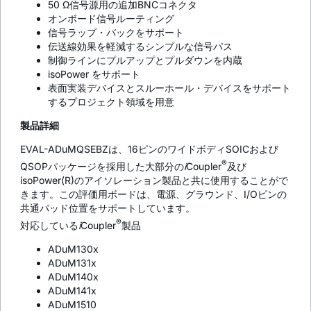
50 Ω信号源用の追加BNCコネクタ
オンボード信号ルーティング
信号ラップ・バックをサポート
伝送線効果を軽減するシンプルな信号パス
制御ラインにプルアップとプルダウンを内蔵
iso
Power をサポート
表面実装デバイスとスルーホール・デバイスをサポート
するプロジェクト領域を用意
製品詳細
EVAL-ADuMQSEBZは、16ピンのワイドボディSOICおよび
®
QSOPパッケージを採用した大部分の
i
Coupler
及び
isoPower(R)のアイソレーション製品と共に使用することがで
きます。この評価用ボードは、電源、グラウンド、I/Oピンの
共通パッド位置をサポートしています。
®
対応している
i
Coupler
製品
ADuM130x
ADuM131x
ADuM140x
ADuM141x
ADuM1510