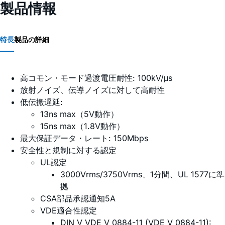
製品情報
特長
製品の詳細
高コモン・モード過渡電圧耐性: 100kV/μs
放射ノイズ、伝導ノイズに対して高耐性
低伝搬遅延:
13ns max（5V動作）
15ns max（1.8V動作）
最大保証データ・レート: 150Mbps
安全性と規制に対する認定
UL認定
3000Vrms/3750Vrms、1分間、UL 1577に準
拠
CSA部品承認通知5A
VDE適合性認定
DIN V VDE V 0884-11 (VDE V 0884-11):