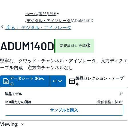
ホーム
製品
絶縁
デジタル・アイソレータ
ADuM140D
戻る： デジタル・アイソレータ
ADUM140D
新規設計に推奨
堅牢な、クワッド・チャンネル・アイソレータ、入力ディスエ
ーブル内蔵、逆方向チャンネルなし
データシート (Rev.
製品セレクション・テーブ
+1
K)
ル
製品モデル
12
1Ku当たりの価格
最低価格：$1.82
サンプルと購入
Viewing: