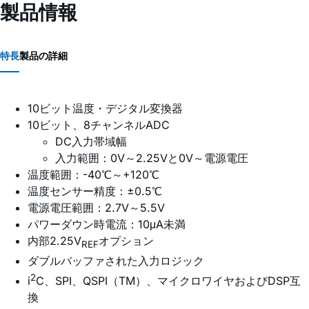
製品情報
特長
製品の詳細
10ビット温度・デジタル変換器
10ビット、8チャンネルADC
DC入力帯域幅
入力範囲：0V～2.25Vと0V～電源電圧
温度範囲：-40℃～+120℃
温度センサー精度：±0.5℃
電源電圧範囲：2.7V～5.5V
パワーダウン時電流：10μA未満
内部2.25V
オプション
REF
ダブルバッファされた入力ロジック
2
i
C、SPI、QSPI（TM）、マイクロワイヤおよびDSP互
換