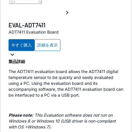
EVAL-ADT7411
ADT7411 Evaluation Board
今すぐ購入
詳細を表示
製品詳細
The ADT7411 evaluation board allows the ADT7411 digital
temperature sensor to be quickly and easily evaluated
using a PC. Using the evaluation board and its
accompanying software, the ADT7411 evaluation board can
be interfaced to a PC via a USB port.
Please note:
This Evaluation software does not run on
Windows 8 or Windows 10 (USB driver is non-compliant
with OS >Windows 7)
.