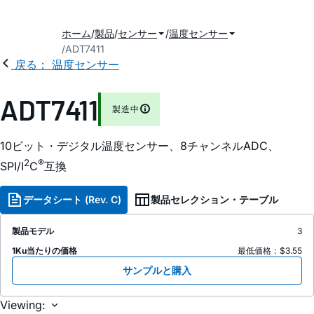
ホーム
製品
センサー
温度センサー
ADT7411
戻る： 温度センサー
ADT7411
製造中
10ビット・デジタル温度センサー、8チャンネルADC、
2
®
SPI/I
C
互換
データシート (Rev. C)
製品セレクション・テーブル
製品モデル
3
1Ku当たりの価格
最低価格：$3.55
サンプルと購入
Viewing: