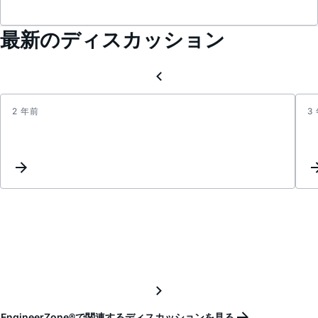
最新のディスカッション
2 年前
3
Maxi
SPI
clock
for
ADT74
EngineerZone®で関連するディスカッションを見る