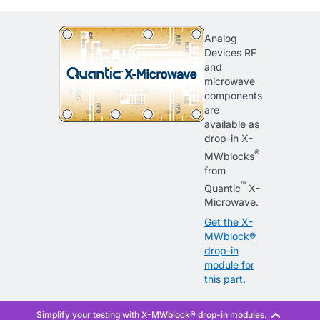
Analog
Devices RF
and
microwave
components
are
available as
drop-in X-
®
MWblocks
from
™
Quantic
X-
Microwave.
Get the X-
MWblock®
drop-in
module for
this part.