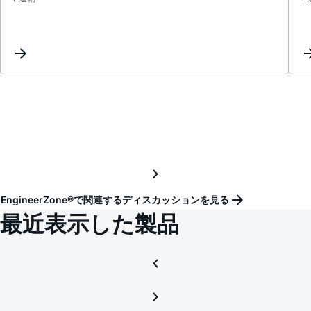
ADRF
Atten
Accur
EngineerZone®で関連するディスカッションを見る
最近表示した製品