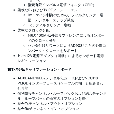
複素有限インパルス応答フィルタ（CFIR）
柔軟なRxおよびTx RFフロント・エンド
Rx：ゲイン制御のための、フィルタリング、増
幅、デジタル・ステップ減衰
Tx：フィルタリング、増幅
柔軟なクロック分配
1個の400MHz外部リファレンスによるオンボー
ドのクロック分配
ハンダ付けリワークによりAD9084ごとの外部コ
ンバータ・クロックをサポート
1つの12V電源アダプタ（同梱）によるオンボード電源
レギュレーション
16Tx/16Rxキャリブレーション・ボード
ADXBAND16EBZデジタル化カードおよびVCU118
PMODインターフェース（ケーブル同梱）と組み合わ
せ可能
個別隣接チャンネル・ループバックおよび結合チャンネ
ル・ループバックの両方のオプションを提供
結合Txチャンネル・アウト・オプション
結合Rxチャンネル・イン・オプション