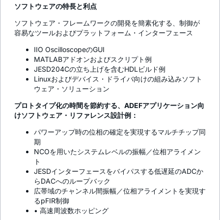
ソフトウェアの特長と利点
ソフトウェア・フレームワークの開発を簡素化する、制御が
容易なツールおよびプラットフォーム・インターフェース
IIO OscilloscopeのGUI
MATLABアドオンおよびスクリプト例
JESD204Cの立ち上げを含むHDLビルド例
Linuxおよびデバイス・ドライバ向けの組み込みソフト
ウェア・ソリューション
プロトタイプ化の時間を節約する、ADEFアプリケーション向
けソフトウェア・リファレンス設計例：
パワーアップ時の位相の確定を実現するマルチチップ同
期
NCOを用いたシステムレベルの振幅／位相アライメン
ト
JESDインターフェースをバイパスする低遅延のADCか
らDACへのループバック
広帯域のチャンネル間振幅／位相アライメントを実現す
るpFIR制御
• 高速周波数ホッピング