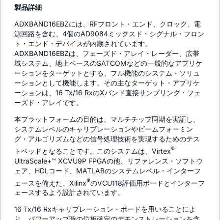
製品詳細
ADXBAND16EBZには、RFフロント・エンド、クロック、電
源回路を含む、4個のAD9084ミックスド・シグナル・フロン
ト・エンド・デバイスが内蔵されています。
ADXBAND16EBZは、フェーズド・アレイ・レーダー、広帯
域システム、地上ベースのSATCOMなどの一般的なアプリケ
ーションをターゲットとする、フル機能のシステム・ソリュ
ーションとして機能します。その主なターゲット・アプリケ
ーションは、16 Tx/16 RxのXバンド直接サンプリング・フェ
ーズド・アレイです。
本プラットフォームの目的は、マルチチップ同期を実証し、
システムレベルのキャリブレーションやビームフォーミン
グ・アルゴリズムなどの信号処理技術を実現するためのテス
®
トベッドとなることです。このシステムは、Virtex
UltraScale+™ XCVU9P FPGAの他、リファレンス・ソフトウ
ェア、HDLコード、MATLABのシステムレベル・インターフ
®
ェースを備えた、Xilinx
のVCU118評価用ボードとインターフ
ェースするよう設計されています。
16 Tx/16 Rxキャリブレーション・ボードを用いることによ
り、パワーアップ時の位相確定のデモンストレーションを含