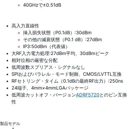
40GHzで±0.51dB
高入力直線性
挿入損失状態（P0.1dB）:30dBm
その他の減衰状態（P0.1 dB）:27dBm
IP3:50dBm（代表値）
大RF入力電力処理:27dBm平均、30dBmピーク
相対位相の厳密な分配
低周波数スプリアス・シグナルなし
SPIおよびパラレル・モード制御、CMOS/LVTTL互換
RFセトリング・タイム（0.1dBの最終RF出力）:250ns
24端子、4mm×4mmLGAパッケージ
低周波カットオフ・バージョン
ADRF5720
とのピン互換
性
製品モデル