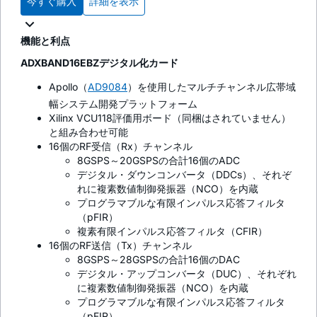
今すぐ購入
詳細を表示
機能と利点
ADXBAND16EBZデジタル化カード
Apollo（
AD9084
）を使用したマルチチャンネル広帯域
幅システム開発プラットフォーム
Xilinx VCU118評価用ボード（同梱はされていません）
と組み合わせ可能
16個のRF受信（Rx）チャンネル
8GSPS～20GSPSの合計16個のADC
デジタル・ダウンコンバータ（DDCs）、それぞ
れに複素数値制御発振器（NCO）を内蔵
プログラマブルな有限インパルス応答フィルタ
（pFIR）
複素有限インパルス応答フィルタ（CFIR）
16個のRF送信（Tx）チャンネル
8GSPS～28GSPSの合計16個のDAC
デジタル・アップコンバータ（DUC）、それぞれ
に複素数値制御発振器（NCO）を内蔵
プログラマブルな有限インパルス応答フィルタ
（pFIR）