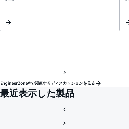
ADP2
EMI
EngineerZone®で関連するディスカッションを見る
最近表示した製品