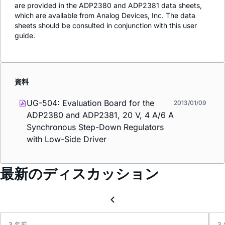
are provided in the ADP2380 and ADP2381 data sheets,
which are available from Analog Devices, Inc. The data
sheets should be consulted in conjunction with this user
guide.
資料
UG-504: Evaluation Board for the
2013/01/09
ADP2380 and ADP2381, 20 V, 4 A/6 A
Synchronous Step-Down Regulators
with Low-Side Driver
最新のディスカッション
3 年前
3