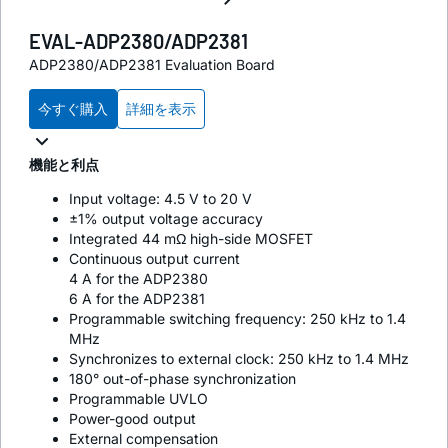
EVAL-ADP2380/ADP2381
ADP2380/ADP2381 Evaluation Board
今すぐ購入
詳細を表示
機能と利点
Input voltage: 4.5 V to 20 V
±1% output voltage accuracy
Integrated 44 mΩ high-side MOSFET
Continuous output current
4 A for the ADP2380
6 A for the ADP2381
Programmable switching frequency: 250 kHz to 1.4
MHz
Synchronizes to external clock: 250 kHz to 1.4 MHz
180° out-of-phase synchronization
Programmable UVLO
Power-good output
External compensation