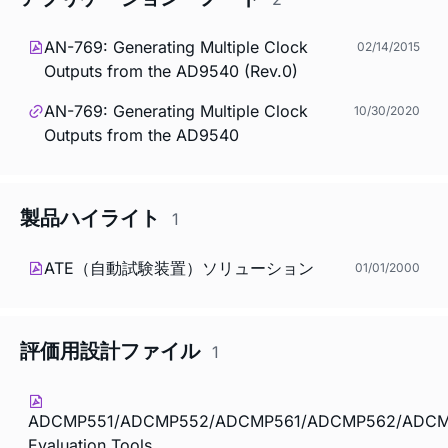
AN-769: Generating Multiple Clock
02/14/2015
Outputs from the AD9540 (Rev.0)
AN-769: Generating Multiple Clock
10/30/2020
Outputs from the AD9540
製品ハイライト
1
ATE（自動試験装置）ソリューション
01/01/2000
評価用設計ファイル
1
ADCMP551/ADCMP552/ADCMP561/ADCMP562/ADC
Evaluation Tools