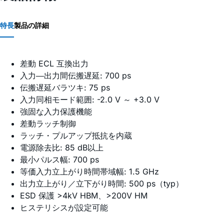
特長
製品の詳細
差動 ECL 互換出力
入力―出力間伝搬遅延: 700 ps
伝搬遅延バラツキ: 75 ps
入力同相モード範囲: -2.0 V ～ +3.0 V
強固な入力保護機能
差動ラッチ制御
ラッチ・プルアップ抵抗を内蔵
電源除去比: 85 dB以上
最小パルス幅: 700 ps
等価入力立上がり時間帯域幅: 1.5 GHz
出力立上がり／立下がり時間: 500 ps（typ）
ESD 保護 >4kV HBM、>200V HM
ヒステリシスが設定可能