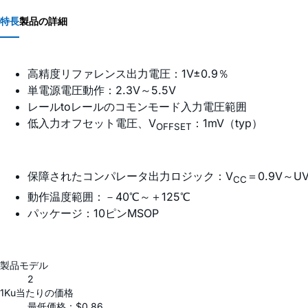
特長
製品の詳細
高精度リファレンス出力電圧：1V±0.9％
単電源電圧動作：2.3V～5.5V
レールtoレールのコモンモード入力電圧範囲
低入力オフセット電圧、V
：1mV（typ）
OFFSET
保障されたコンパレータ出力ロジック：V
＝0.9V～U
CC
動作温度範囲：－40℃～＋125℃
パッケージ：10ピンMSOP
製品モデル
2
1Ku当たりの価格
最低価格：$0.86