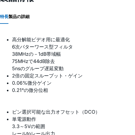
特長
製品の詳細
高分解能ビデオ用に最適化
6次バターワース型フィルタ
38MHzの－1dB帯域幅
75MHzで44dB除去
5nsのグループ遅延変動
2倍の固定スループット・ゲイン
0.06%微分ゲイン
0.21°の微分位相
ピン選択可能な出力オフセット（DCO）
単電源動作
3.3～5Vの範囲
レールtoレール出力