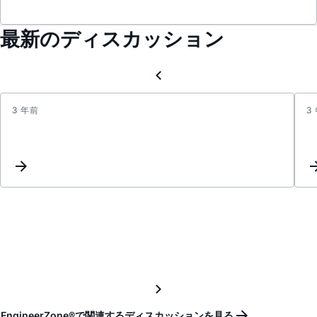
最新のディスカッション
3 年前
3
New
Inter
Setup
for
Amplif
EngineerZone®で関連するディスカッションを見る