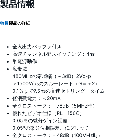
製品情報
特長
製品の詳細
全入出力バッファ付き
高速チャンネル間スイッチング：4ns
単電源動作
広帯域
480MHzの帯域幅（－3dB）2Vp-p
＞1500V/μsのスルーレート（G＝＋2）
0.1％まで7.5nsの高速セトリング・タイム
低消費電力：＜20mA
全クロストーク：－78dB（5MHz時）
優れたビデオ仕様（RL＝150Ω）
0.05％の微分ゲイン誤差
0.05°の微分位相誤差、低グリッチ
全クロストーク：－48dB（100MHz時）