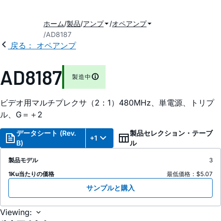
ホーム
製品
アンプ
オペアンプ
AD8187
戻る： オペアンプ
AD8187
製造中
ビデオ用マルチプレクサ（2：1）480MHz、単電源、トリプ
ル、G＝＋2
データシート (Rev.
製品セレクション・テーブ
+1
B)
ル
製品モデル
3
1Ku当たりの価格
最低価格：$5.07
サンプルと購入
Viewing: