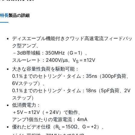
特長
製品の詳細
ディスエーブル機能付きクワッド高速電流フィードバッ
ク型アンプ、
－3dB帯域幅：350MHz（G＝1）、
スルーレート：2400V/µs、V
＝±12V
S
大きな容量性負荷を駆動可能：
0.1％までのセトリング・タイム：35ns（300pF負荷、
6Vステップ）、
0.1％までのセトリング・タイム：18ns（5pF負荷、2V
ステップ）
低消費電力：
＋5V～±12V（＋24V）で動作、
アンプ1個当たりの電源電流：4mA
優れたビデオ仕様（R
＝150Ω、G＝+2）、
L