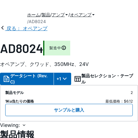
ホーム
製品
アンプ
オペアンプ
AD8024
戻る： オペアンプ
AD8024
製造中
オペアンプ、クワッド、350MH
z
、24V
データシート (Rev.
製品セレクション・テーブ
+1
C)
ル
製品モデル
2
1Ku当たりの価格
最低価格：$6.12
サンプルと購入
Viewing:
製品情報