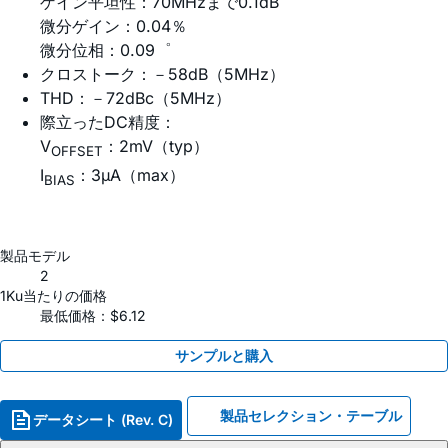
ゲイン平坦性：70MHzまで0.1dB
微分ゲイン：0.04％
微分位相：0.09゜
クロストーク：－58dB（5MHz）
THD：－72dBc（5MHz）
際立ったDC精度：
V
：2mV（typ）
OFFSET
I
：3µA（max）
BIAS
製品モデル
2
1Ku当たりの価格
最低価格：$6.12
サンプルと購入
製品セレクション・テーブル
データシート (Rev. C)