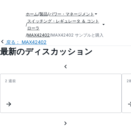
ホーム
製品
パワー・マネージメント
スイッチング・レギュレータ ＆ コント
ローラ
MAX42402
MAX42402 サンプルと購入
戻る： MAX42402
最新のディスカッション
2 週前
2
Effici
of
MAX4
vs
MAX4