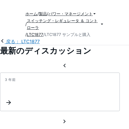
ホーム
製品
パワー・マネージメント
スイッチング・レギュレータ ＆ コント
ローラ
LTC1877
LTC1877 サンプルと購入
戻る： LTC1877
最新のディスカッション
3 年前
quest
for
ADSP
21261
powe
suppl
.