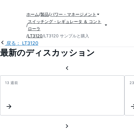
ホーム
製品
パワー・マネージメント
スイッチング・レギュレータ ＆ コント
ローラ
LT3120
LT3120 サンプルと購入
戻る： LT3120
最新のディスカッション
13 週前
2
Parall
opera