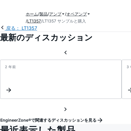
ホーム
製品
アンプ
オペアンプ
LT1357
LT1357 サンプルと購入
戻る： LT1357
最新のディスカッション
2 年前
3
LT135
outpu
is
very
bad
EngineerZone®で関連するディスカッションを見る
最近表示した製品