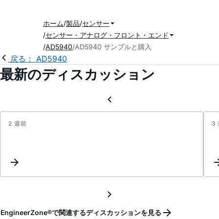
ホーム
製品
センサー
センサー・アナログ・フロント・エンド
AD5940
AD5940 サンプルと購入
戻る： AD5940
最新のディスカッション
2 週前
3
BIO
IMPE
EngineerZone®で関連するディスカッションを見る