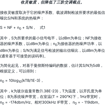
收灵敏度，但降低了三阶交调截点。
接收灵敏度取决于它的噪声系数、载波调制检波所要求的最低信
噪比S/N和系统的热噪声：
S = NF + n
+ S/N， 式1
0
其中，S为所要求的最小信号电平，以dBm为单位；NF为接收
器的噪声系数，以dBm为单位；n
为接收器的热噪声功率，以
0
dBm为单位；S/N为满足信号检波的输出信噪比，以dBm为单位
(通常基于可接受的误码率)。
为简化起见，对基于曼彻斯特编码的数据，估计其S/N为5dB，
根据定义，可以得到：
n
= 10log
(kTB/1E-3)，
0
10
其中，k为玻尔兹曼常数(1.38E-23)，T为温度，以开氏度为单
位；B为系统噪声带宽，在室温(T = 290°K)下，1Hz带宽时，
n
= -174dbm/Hz。相对300kHz IF带宽， n
= - 119dbm。
0
0