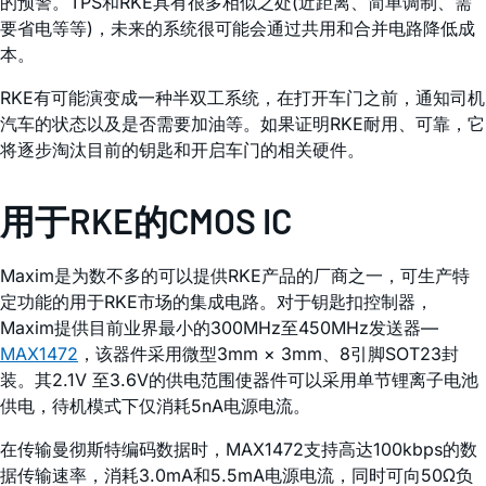
的预警。TPS和RKE具有很多相似之处(近距离、简单调制、需
要省电等等)，未来的系统很可能会通过共用和合并电路降低成
本。
RKE有可能演变成一种半双工系统，在打开车门之前，通知司机
汽车的状态以及是否需要加油等。如果证明RKE耐用、可靠，它
将逐步淘汰目前的钥匙和开启车门的相关硬件。
用于RKE的CMOS IC
Maxim是为数不多的可以提供RKE产品的厂商之一，可生产特
定功能的用于RKE市场的集成电路。对于钥匙扣控制器，
Maxim提供目前业界最小的300MHz至450MHz发送器—
MAX1472
，该器件采用微型3mm × 3mm、8引脚SOT23封
装。其2.1V 至3.6V的供电范围使器件可以采用单节锂离子电池
供电，待机模式下仅消耗5nA电源电流。
在传输曼彻斯特编码数据时，MAX1472支持高达100kbps的数
据传输速率，消耗3.0mA和5.5mA电源电流，同时可向50Ω负