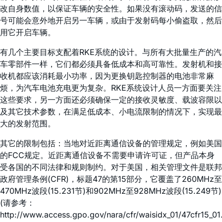
改自身数值，以保证车辆的安全性。如果没有滚动码，发送的信
号可能会意外地开启另一车辆，或由于发射码每小偷盗取，然后
用它开启车辆。
有几个主要目标支配着RKE系统的设计。与所有大批量生产的汽
车零部件一样，它们都必须具备低成本和高可靠性。发射机和接
收机都应该消耗最小功率，因为更换钥匙控制器的电池非常麻
烦，为汽车电池充电更为复杂。RKE系统设计人员一方面要关注
这些要求，另一方面还必须确保一定的接收灵敏度、载波容限以
及其它技术参数，在满足低成本、小电流限制的情况下，实现最
大的发射范围。
其它的限制包括：当地对近距离通信设备的管理规定，例如美国
的FCC规定。近距离通信设备不需要申请许可证，但产品本身
受各国的不同法律和规则制约。对于美国，相关管理文件是联邦
政府管理条例(CFR)，标题47的第15部分，它覆盖了260MHz至
470MHz波段(15.231节)和902MHz至928MHz波段(15.249节)
(请参考：
http://www.access.gpo.gov/nara/cfr/waisidx_01/47cfr15_01