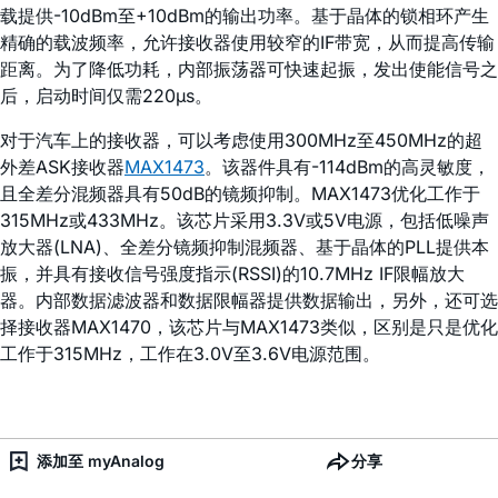
载提供-10dBm至+10dBm的输出功率。基于晶体的锁相环产生
精确的载波频率，允许接收器使用较窄的IF带宽，从而提高传输
距离。为了降低功耗，内部振荡器可快速起振，发出使能信号之
后，启动时间仅需220µs。
对于汽车上的接收器，可以考虑使用300MHz至450MHz的超
外差ASK接收器
MAX1473
。该器件具有-114dBm的高灵敏度，
且全差分混频器具有50dB的镜频抑制。MAX1473优化工作于
315MHz或433MHz。该芯片采用3.3V或5V电源，包括低噪声
放大器(LNA)、全差分镜频抑制混频器、基于晶体的PLL提供本
振，并具有接收信号强度指示(RSSI)的10.7MHz IF限幅放大
器。内部数据滤波器和数据限幅器提供数据输出，另外，还可选
择接收器MAX1470，该芯片与MAX1473类似，区别是只是优化
工作于315MHz，工作在3.0V至3.6V电源范围。
添加至 myAnalog
分享