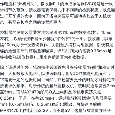
作电流和"开机时间"。接收器PLL的压控振荡器(VCO)是这一设
计细节的范例，接收器需要保持几乎不间断的检测状态，以免漏
过打开车辆的命令；而为了省电需要尽可能地将其置于关机状
态，甚至在检查之间的短暂间隔内。
控制器的发射装置通常连续发送4组10ms的数据流(共计40ms
左右)，以确保接收器至少捕捉到它们中的一组。接收器可以每
隔20ms执行一次查询操作，力图至少捕获两组数据，以便有足
够的余量消除时序误差和噪声。译码时间大约需要0.75ms (足
够接收7或8位数据)，用来判断是否为有效数据。
除了译码时间外，轮询操作必须首先具备接收器"唤醒"和稳定时
间。大多数放大电路可以快速唤醒，但VCO晶体是机电元件，
它需要一定的起振时间，当然，它还需要更长的时间才能稳定在
所要求的频率。对于传统的超外差接收机，该时间通常需要2ms
至5ms。而MAX1470的VCO从上电到晶体稳定振荡只需
0.25ms。于是，在每20ms内，通过唤醒检测发射信号只需要
1ms (0.75ms解码、0.25ms稳定) (图2)。可快速唤醒的
MAX1470工作电压为3.3V，而不是5V，这是节省能量并延长