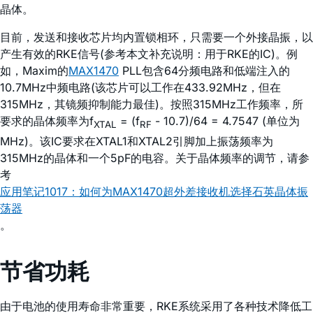
晶体。
目前，发送和接收芯片均内置锁相环，只需要一个外接晶振，以
产生有效的RKE信号(参考本文补充说明：用于RKE的IC)。例
如，Maxim的
MAX1470
PLL包含64分频电路和低端注入的
10.7MHz中频电路(该芯片可以工作在433.92MHz，但在
315MHz，其镜频抑制能力最佳)。按照315MHz工作频率，所
要求的晶体频率为f
= (f
- 10.7)/64 = 4.7547 (单位为
XTAL
RF
MHz)。该IC要求在XTAL1和XTAL2引脚加上振荡频率为
315MHz的晶体和一个5pF的电容。关于晶体频率的调节，请参
考
应用笔记1017：如何为MAX1470超外差接收机选择石英晶体振
荡器
。
节省功耗
由于电池的使用寿命非常重要，RKE系统采用了各种技术降低工