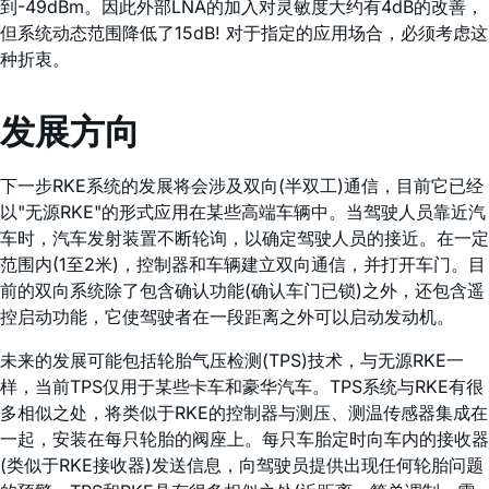
到-49dBm。因此外部LNA的加入对灵敏度大约有4dB的改善，
但系统动态范围降低了15dB! 对于指定的应用场合，必须考虑这
种折衷。
发展方向
下一步RKE系统的发展将会涉及双向(半双工)通信，目前它已经
以"无源RKE"的形式应用在某些高端车辆中。当驾驶人员靠近汽
车时，汽车发射装置不断轮询，以确定驾驶人员的接近。在一定
范围内(1至2米)，控制器和车辆建立双向通信，并打开车门。目
前的双向系统除了包含确认功能(确认车门已锁)之外，还包含遥
控启动功能，它使驾驶者在一段距离之外可以启动发动机。
未来的发展可能包括轮胎气压检测(TPS)技术，与无源RKE一
样，当前TPS仅用于某些卡车和豪华汽车。TPS系统与RKE有很
多相似之处，将类似于RKE的控制器与测压、测温传感器集成在
一起，安装在每只轮胎的阀座上。每只车胎定时向车内的接收器
(类似于RKE接收器)发送信息，向驾驶员提供出现任何轮胎问题