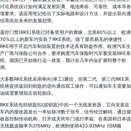
讨论系统设计如何满足发射距离、电池寿命、可靠性、成本等各
项要求。该应用笔记给出了实际电路和设计方法，并提出双向通
信系统在未来的发展趋势。
遥控门禁(RKE)系统已经备受用户的青睐，北美80%以上、欧洲
70%以上的新车均安装了RKE系统。除了显而易见的便捷性，
RKE用于开启汽车制动装置的技术还具有防盗作用。欧洲汽车生
产厂商与保险公司合作，要求购置汽车保险时汽车要安装RKE系
统。德国已开始推行这一政策，预计在几年内会扩展到整个欧
洲。
大多数RKE系统采用单向(单工)通信，但第二代、第三代RKE系
统将提供返回到钥匙的逆向通信双工操作，可以通知车主需要加
油或需要增加左前轮胎压。
RKE系统包括钥匙扣(或钥匙)中的一个无线发射器，它向安装在
车内的接收器发出一串短脉冲数子信号，信号经过解码，通过接
收器控制传动机构，打开或关闭车门或行李箱。在美国和日本该
无线载波频率为315MHz，欧洲则使用433.92MHz (ISM频