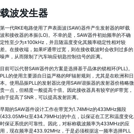
载波发生器
第一代RKE电路使用了声表面波(SAW)器件产生发射器的RF载
波和接收器的本振(LO)。不幸的是，SAW器件初始频率的不确
定性至少为±100kHz，并且随温度变化其频率稳定性相对较
差。在接收端，如果IF通带过宽，则在接收载波时会收到过多的
噪声，从而限制了汽车响应钥匙控制信号的距离。
目前可以代替SAW器件的方案是选择基于晶体的锁相环(PLL)。
PLL的使用主要源自日益严格的RF辐射规则，尤其是在欧洲和日
本。使用晶振PLL的发射器比使用SAW谐振器的发射器价格略微
贵一点，但精度一般提高十倍。因此接收器具有较窄的IF带宽，
由于提高了SNR，可以提高发射距离。
早期的SAW器件设计工作在带宽为1.74MHz的433MHz频段
(433.05MHz至434.79MHz)的中点，以保证在工艺和温度变化
时保证系统的可靠性。因此，对标称载波频率为433MHz的应
用，现在频率是433.92MHz，于是必须根据这一频率选择PLL