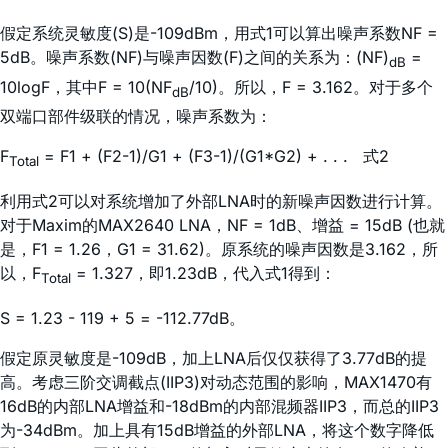
假定系统灵敏度(S)是-109dBm，用式1可以算出噪声系数NF =
5dB。噪声系数(NF)与噪声因数(F)之间的关系为：(NF)
=
dB
10logF，其中F = 10(NF
/10)。所以，F = 3.162。对于多个
dB
双端口部件级联的情况，噪声系数为：
F
= F1 + (F2-1)/G1 + (F3-1)/(G1*G2) + . . . 式2
Total
利用式2可以对系统增加了外部LNA时的新噪声因数进行计算。
对于Maxim的MAX2640 LNA，NF = 1dB、增益 = 15dB (也就
是，F1 = 1.26，G1 = 31.62)。原系统的噪声因数是3.162，所
以，F
= 1.327，即1.23dB，代入式1得到：
Total
S = 1.23 - 119 + 5 = -112.77dB。
假定原灵敏度是-109dB，加上LNA后仅仅获得了3.77dB的提
高。考虑三阶交调截点(IIP3)对动态范围的影响，MAX1470有
16dB的内部LNA增益和-18dBm的内部混频器IIP3，而总的IIP3
为-34dBm。加上具有15dB增益的外部LNA，将这个数字降低