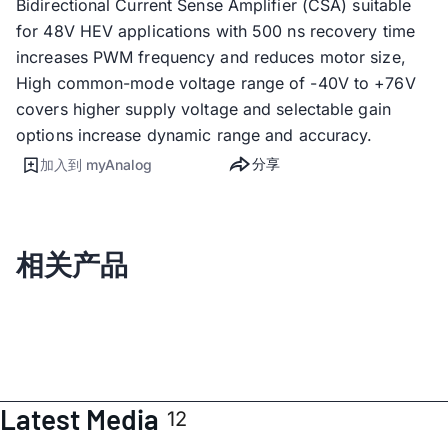
Bidirectional Current Sense Amplifier (CSA) suitable
for 48V HEV applications​ with 500 ns recovery time
increases PWM frequency and reduces motor size​,
High common-mode voltage range of -40V to +76V
covers higher supply voltage​ and selectable gain
options increase dynamic range and accuracy​.
分享
加入到 myAnalog
相关产品
Latest Media
12