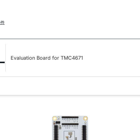
套件
L
Evaluation Board for TMC4671