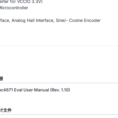
rter for VCCIO 3.3V)
icrocontroller
rface, Analog Hall Interface, Sine/- Cosine Encoder
册
c4671 Eval User Manual (Rev. 1.10)
计文件