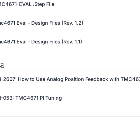
C4671-EVAL .Step File
c4671 Eval - Design Files (Rev. 1.2)
c4671 Eval - Design Files (Rev. 1.1)
记
-2607: How to Use Analog Position Feedback with TMC467
-053: TMC4671 PI Tuning