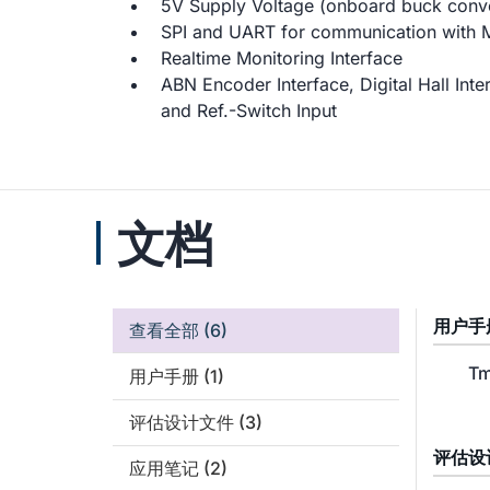
5V Supply Voltage (onboard buck conve
SPI and UART for communication with M
Realtime Monitoring Interface
ABN Encoder Interface, Digital Hall Inte
and Ref.-Switch Input
文档
用户手
查看全部
(6)
Tm
用户手册
(1)
评估设计文件
(3)
评估设
应用笔记
(2)