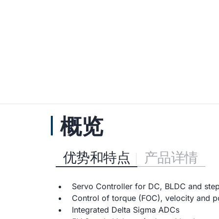
概览
优势和特点
产品详情
Servo Controller for DC, BLDC and ste
Control of torque (FOC), velocity and p
Integrated Delta Sigma ADCs