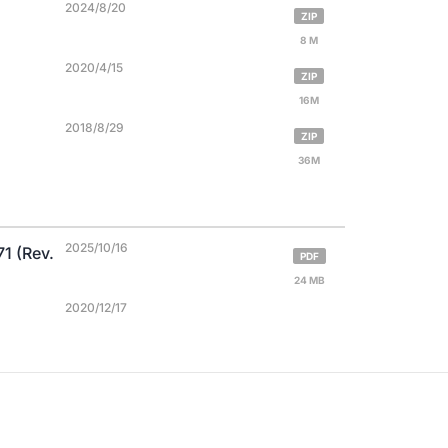
2024/8/20
ZIP
8 M
2020/4/15
ZIP
16M
2018/8/29
ZIP
36M
2025/10/16
1 (Rev.
PDF
24 MB
2020/12/17