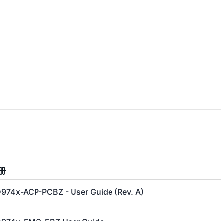
册
974x-ACP-PCBZ - User Guide (Rev. A)