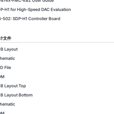
974x-FMC-EBZ User Guide
P-H1 for High-Speed DAC Evaluation
-502: SDP-H1 Controller Board
计文件
B Layout
hematic
D File
OM
B Layout Top
B Layout Bottom
hematic
OM