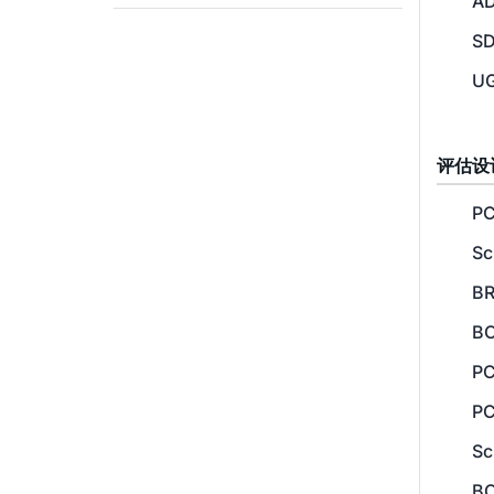
AD
SD
UG
评估设
PC
Sc
BR
B
PC
PC
Sc
B