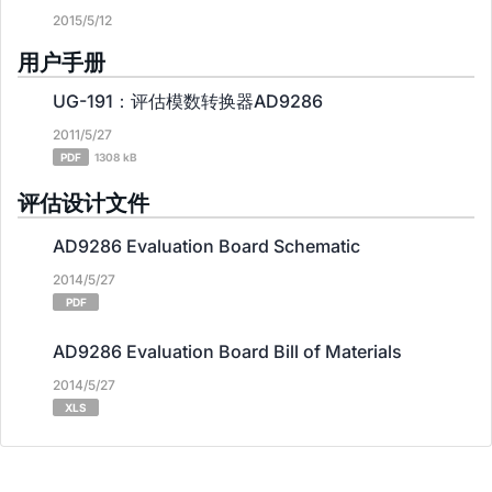
2015/5/12
用户手册
UG-191：评估模数转换器AD9286
2011/5/27
PDF
1308 kB
评估设计文件
AD9286 Evaluation Board Schematic
2014/5/27
PDF
AD9286 Evaluation Board Bill of Materials
2014/5/27
XLS