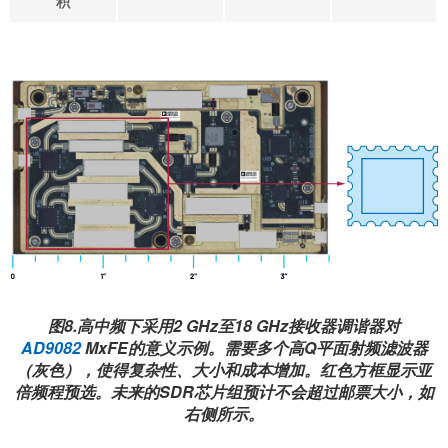
积
图8.高中频下采用2 GHz至18 GHz接收器调谐器对
AD9082
MxFE的意义示例。需要多个高Q平面射频滤波器
（灰色），使得复杂性、大小和成本增加。红色方框显示亚
倍频程预选。未来的SDR芯片组预计不会超过邮票大小，如
右侧所示。