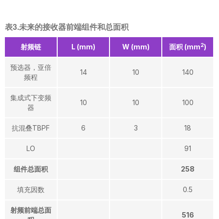
表3.未来的接收器前端组件和总面积
2
射频链
L (mm)
W (mm)
面积 (mm
)
预选器，亚倍
14
10
140
频程
集成式下变频
10
10
100
器
抗混叠TBPF
6
3
18
LO
91
组件总面积
258
填充因数
0.5
射频前端总面
516