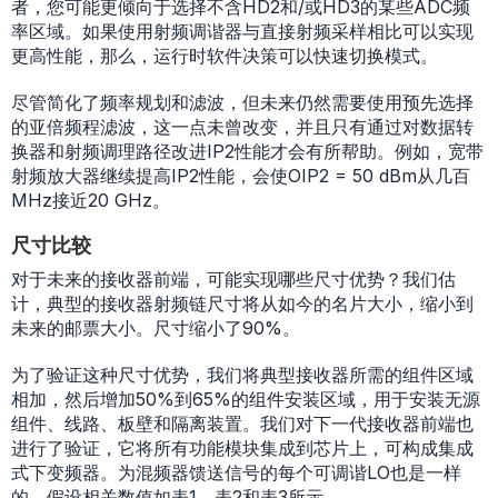
者，您可能更倾向于选择不含HD2和/或HD3的某些ADC频
率区域。如果使用射频调谐器与直接射频采样相比可以实现
更高性能，那么，运行时软件决策可以快速切换模式。
尽管简化了频率规划和滤波，但未来仍然需要使用预先选择
的亚倍频程滤波，这一点未曾改变，并且只有通过对数据转
换器和射频调理路径改进IP2性能才会有所帮助。例如，宽带
射频放大器继续提高IP2性能，会使OIP2 = 50 dBm从几百
MHz接近20 GHz。
尺寸比较
对于未来的接收器前端，可能实现哪些尺寸优势？我们估
计，典型的接收器射频链尺寸将从如今的名片大小，缩小到
未来的邮票大小。尺寸缩小了90%。
为了验证这种尺寸优势，我们将典型接收器所需的组件区域
相加，然后增加50%到65%的组件安装区域，用于安装无源
组件、线路、板壁和隔离装置。我们对下一代接收器前端也
进行了验证，它将所有功能模块集成到芯片上，可构成集成
式下变频器。为混频器馈送信号的每个可调谐LO也是一样
的。假设相关数值如表1、表2和表3所示。