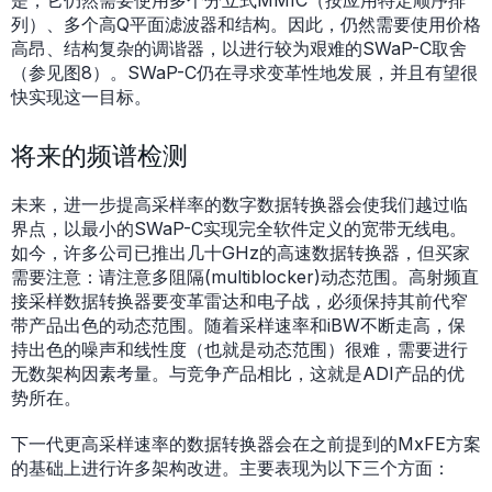
是，它仍然需要使用多个分立式MMIC（按应用特定顺序排
列）、多个高Q平面滤波器和结构。因此，仍然需要使用价格
高昂、结构复杂的调谐器，以进行较为艰难的SWaP-C取舍
（参见图8）。SWaP-C仍在寻求变革性地发展，并且有望很
快实现这一目标。
将来的频谱检测
未来，进一步提高采样率的数字数据转换器会使我们越过临
界点，以最小的SWaP-C实现完全软件定义的宽带无线电。
如今，许多公司已推出几十GHz的高速数据转换器，但买家
需要注意：请注意多阻隔(multiblocker)动态范围。高射频直
接采样数据转换器要变革雷达和电子战，必须保持其前代窄
带产品出色的动态范围。随着采样速率和iBW不断走高，保
持出色的噪声和线性度（也就是动态范围）很难，需要进行
无数架构因素考量。与竞争产品相比，这就是ADI产品的优
势所在。
下一代更高采样速率的数据转换器会在之前提到的MxFE方案
的基础上进行许多架构改进。主要表现为以下三个方面：