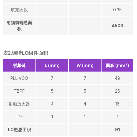
填充因数
0.35
射频前端总面
4503
积
表2.调谐LO组件面积
2
射频链
L (mm)
W (mm)
面积 (mm
)
PLL-VCO
7
7
49
TBPF
5
5
25
射频放大器
4
4
16
LPF
1
1
1
LO链总面积
91