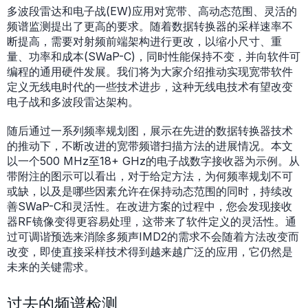
多波段雷达和电子战(EW)应用对宽带、高动态范围、灵活的
频谱监测提出了更高的要求。随着数据转换器的采样速率不
断提高，需要对射频前端架构进行更改，以缩小尺寸、重
量、功率和成本(SWaP-C)，同时性能保持不变，并向软件可
编程的通用硬件发展。我们将为大家介绍推动实现宽带软件
定义无线电时代的一些技术进步，这种无线电技术有望改变
电子战和多波段雷达架构。
随后通过一系列频率规划图，展示在先进的数据转换器技术
的推动下，不断改进的宽带频谱扫描方法的进展情况。本文
以一个500 MHz至18+ GHz的电子战数字接收器为示例。从
带附注的图示可以看出，对于给定方法，为何频率规划不可
或缺，以及是哪些因素允许在保持动态范围的同时，持续改
善SWaP-C和灵活性。在改进方案的过程中，您会发现接收
器RF镜像变得更容易处理，这带来了软件定义的灵活性。通
过可调谐预选来消除多频声IMD2的需求不会随着方法改变而
改变，即使直接采样技术得到越来越广泛的应用，它仍然是
未来的关键需求。
过去的频谱检测