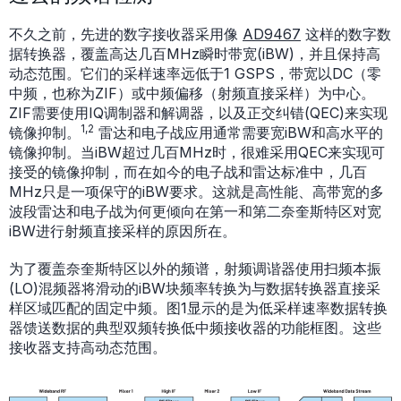
不久之前，先进的数字接收器采用像
AD9467
这样的数字数
据转换器，覆盖高达几百MHz瞬时带宽(iBW)，并且保持高
动态范围。它们的采样速率远低于1 GSPS，带宽以DC（零
中频，也称为ZIF）或中频偏移（射频直接采样）为中心。
ZIF需要使用IQ调制器和解调器，以及正交纠错(QEC)来实现
1,2
镜像抑制。
雷达和电子战应用通常需要宽iBW和高水平的
镜像抑制。当iBW超过几百MHz时，很难采用QEC来实现可
接受的镜像抑制，而在如今的电子战和雷达标准中，几百
MHz只是一项保守的iBW要求。这就是高性能、高带宽的多
波段雷达和电子战为何更倾向在第一和第二奈奎斯特区对宽
iBW进行射频直接采样的原因所在。
为了覆盖奈奎斯特区以外的频谱，射频调谐器使用扫频本振
(LO)混频器将滑动的iBW块频率转换为与数据转换器直接采
样区域匹配的固定中频。图1显示的是为低采样速率数据转换
器馈送数据的典型双频转换低中频接收器的功能框图。这些
接收器支持高动态范围。