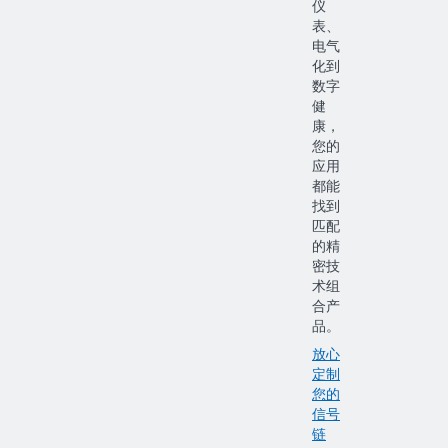
仪
表、
电气
化到
数字
健
康，
您的
应用
都能
找到
匹配
的精
密技
术组
合产
品。
放心
定制
您的
信号
链