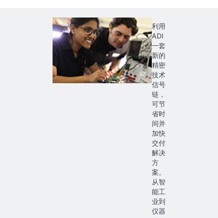
利用
ADI
一套
新的
精密
技术
信号
链，
可节
省时
间并
加快
交付
解决
方
案。
从智
能工
业到
仪器