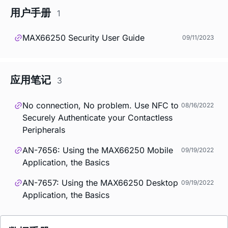
用户手册
1
MAX66250 Security User Guide
09/11/2023
应用笔记
3
No connection, No problem. Use NFC to
08/16/2022
Securely Authenticate your Contactless
Peripherals
AN-7656: Using the MAX66250 Mobile
09/19/2022
Application, the Basics
AN-7657: Using the MAX66250 Desktop
09/19/2022
Application, the Basics