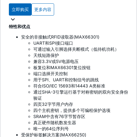
立即购买
更多内容
特性和优点
安全的非接触式RFID读取器(MAX66301)
UART和SPI接口端口
可通过输入引脚选择关断模式（低待机功耗）
天线短路保护
兼容3.3V或5V电源电压
板复位和MAX66301复位按钮
端口选择开关控制
用于SPI、UART和控制信号的跳线
符合ISO/IEC 15693和14443 A类标准
通过SHA-3引擎运行基于对称密钥的双向安全身份
验证
四页32字节用户内存
四个主机密钥，提供多个可编程保护选项
SRAM中含有76字节暂存区
真正硬件随机数发生器
唯一的64位序列号
受保护标签解决方案(MAX66250)