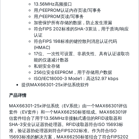
13.56MHz高频接口
用户EEPROM认证内存页读/写事务
用户EEPROM页读/写事务
加密保护所有存储的数据，防止发生泄漏
符合FIPS 202标准的SHA-3算法，用于质询/响应
认证
符合FIPS 198标准的键控散列消息认证代码
(HMAC)
17位、一次性可设置、非易失性、具有认证读取功
能的仅递减计数器
私钥安全存储
256位安全EEPROM，用于存储用户数据
ISO/IEC18000-3 Mode1：高达52.97 kbps
提供MAX66301-25x评估系统软件
产品详情
MAX66301-25x评估系统（EV系统）由一个MAX66301评估
套件（EV套件）和一个MAX66250标签组成。MAX66301评
估套件结合了用于13.56MHz非接触式通信的RFID读取器和
SHA-3安全认证器协处理器。RFID读取器符合ISO 15693标
准，验证器协处理器则符合FIPS202标准。作为符合ISO
15693标准的解决方案，MAX66250标签结合了符合FIPS202