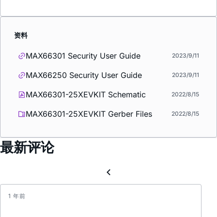
资料
MAX66301 Security User Guide
2023/9/11
MAX66250 Security User Guide
2023/9/11
MAX66301-25XEVKIT Schematic
2022/8/15
MAX66301-25XEVKIT Gerber Files
2022/8/15
最新评论
1 年前
请
问